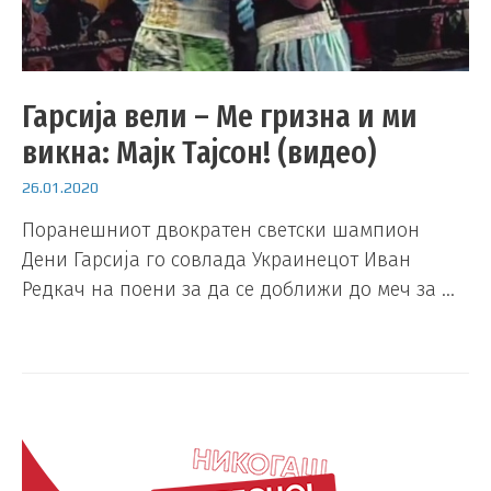
Гарсија вели – Ме гризна и ми
викна: Мајк Тајсон! (видео)
26.01.2020
Поранешниот двократен светски шампион
Дени Гарсија го совлада Украинецот Иван
Редкач на поени за да се доближи до меч за …