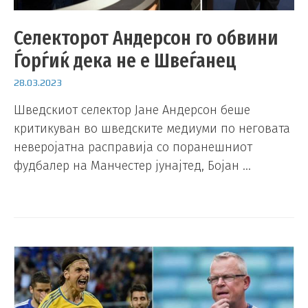
Селекторот Андерсон го обвини
Ѓорѓиќ дека не е Швеѓанец
28.03.2023
Шведскиот селектор Јане Андерсон беше
критикуван во шведските медиуми по неговата
неверојатна расправија со поранешниот
фудбалер на Манчестер јунајтед, Бојан …