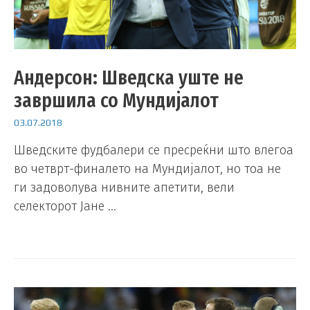
Андерсон: Шведска уште не
завршила со Мундијалот
03.07.2018
Шведските фудбалери се пресреќни што влегоа
во четврт-финалето на Мундијалот, но тоа не
ги задоволува нивните апетити, вели
селекторот Јане …