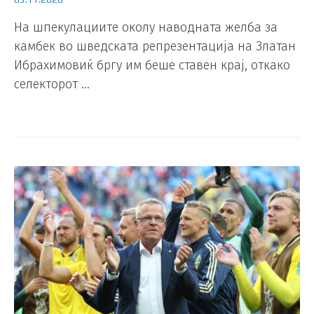
На шпекулациите околу наводната желба за
камбек во шведската репрезентација на Златан
Ибрахимовиќ бргу им беше ставен крај, откако
селекторот …