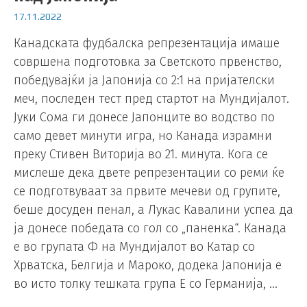
17.11.2022
Канадската фудбалска репрезентација имаше
совршена подготовка за Светското првенство,
победувајќи ја Јапонија со 2:1 на пријателски
меч, последен тест пред стартот на Мундијалот.
Јуки Сома ги донесе Јапонците во водство по
само девет минути игра, но Канада израмни
преку Стивен Виторија во 21. минута. Кога се
мислеше дека двете репрезентации со реми ќе
се подготвуваат за првите мечеви од групите,
беше досуден пенал, а Лукас Кавалини успеа да
ја донесе победата со гол со „паненка“. Канада
е во групата Ф на Мундијалот во Катар со
Хрватска, Белгија и Мароко, додека Јапонија e
во исто толку тешката група Е со Германија, …