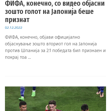
ФИФА, конечно, со видео објасни
зошто голот на Јапонија беше
признат
02.12.2022
ФИФА, конечно, објави официјално
објаснување зошто вториот гол на Јапонија
против Шпанија за 2:1 победата бил признаен и
покрај тоа …