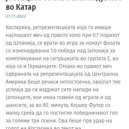
во Катар
27.11.2022
Костарика, репрезентацијата која го имаше
најлошиот меч од првото коло при 0:7 поразот
од Шпанија, се врати во игра за нокаут фазата
со изненадувачка 1:0 победа над Јапонија за
компликување на ситуацијата во групата Е, во
која се и Германците. Откако во првиот меч
одбраната на репрезентацијата од Централна
Америка беше речиси непостоечка, овојпат тие
успеаја да ги издржат сите напади на
Јапонците, кои имаа повеќе од играта и од
шансите, за во 80. минута, Кејшер Фулер со
малку среќа да го постигне победничкиот гол
за големи три поени. Ова беше прв удар на
голот на Костарика во текот на …