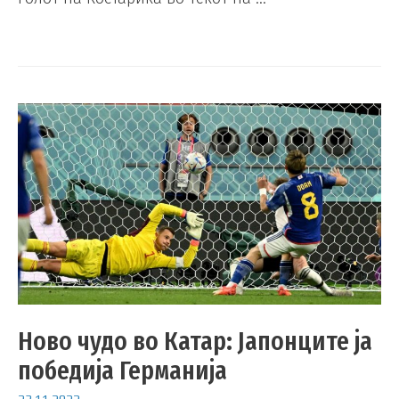
Ново чудо во Катар: Јапонците ја
победија Германија