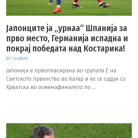
Јапонците ја „урнаа“ Шпанија за
прво место, Германија испадна и
покрај победата над Костарика!
01.12.2022
Јапонија е првопласирана во групата Е на
Светското првенство во Катар и ќе се судри со
Хрватска во осминафиналето по …