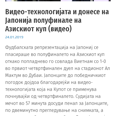
Видео-технологијата и донесе на
Јапонија полуфинале на
Азискиот куп (видео)
24.01.2019
Фудбалската репрезентација на Јапониј се
пласираше во полуфиналето на Азискиот куп
откако попладнево го совлада Виетнам со 1-0
во првиот четвртфинален дуел на стадионот Ал
Мактум во Дубаи. Јапонците до победничкиот
погодок дојдоа благодарејќи на видео-
технологијата која на Купот се применува
почнувајќи од четвртфиналето. Судијата на
мечот во 57 минута досуди пенал за Јапонците,
по двеминутно прегледување на снимката, а