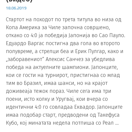
18.06.2019
Стартот на походот по трета титула во низа од
Копа Америка за Чиле започна совршено,
откако со 4:0 ја победија Јапонија во Сао Пауло.
Едуардо Варгас постигна два гола во второто
полувреме, а стрелци беа и Ерик Пулгар, како и
„заборавениот“ Алексис Санчез за убедлива
победа на актуелните шампиони. Јапонците,
кои се гости на турнирот, пристигнаа со млад
тим во Бразил, имаа шанси, но на крајот
доживеаја тежок пораз. Чиле сега има три
поени, исто колку и Уругвај, кои вчера со
идентични 4:0 го совладаа Еквадор. Јапонците
имаа подобар старт, предводени од Такефуса
Кубо, кој минатата недела потпиша со Реал …