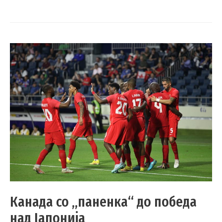
Канада со „паненка“ до победа
над Јапонија