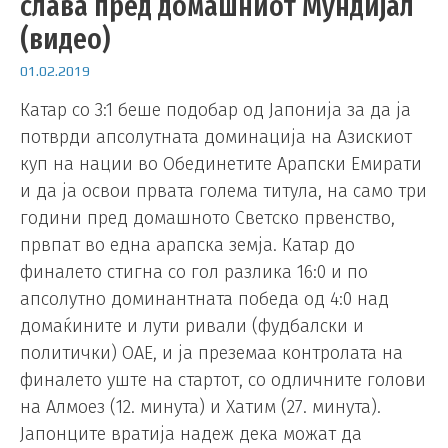
слава пред домашниот Мундијал
(видео)
01.02.2019
Катар со 3:1 беше подобар од Јапонија за да ја
потврди апсолутната доминација на Азискиот
куп на нации во Обединетите Арапски Емирати
и да ја освои првата голема титула, на само три
години пред домашното Светско првенство,
првпат во една арапска земја. Катар до
финалето стигна со гол разлика 16:0 и по
апсолутно доминантната победа од 4:0 над
домаќините и лути ривали (фудбалски и
политички) ОАЕ, и ја преземаа контролата на
финалето уште на стартот, со одличните голови
на Алмоез (12. минута) и Хатим (27. минута).
Јапонците вратија надеж дека можат да