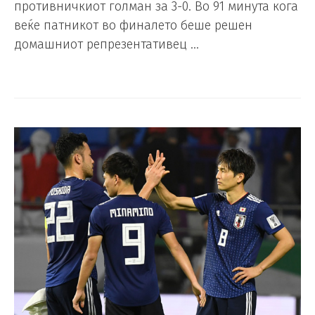
противничкиот голман за 3-0. Во 91 минута кога
веќе патникот во финалето беше решен
домашниот репрезентативец …