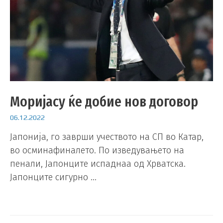
Моријасу ќе добие нов договор
06.12.2022
Јапонија, го заврши учеството на СП во Катар,
во осминафиналето. По изведувањето на
пенали, Јапонците испаднаа од Хрватска.
Јапонците сигурно …