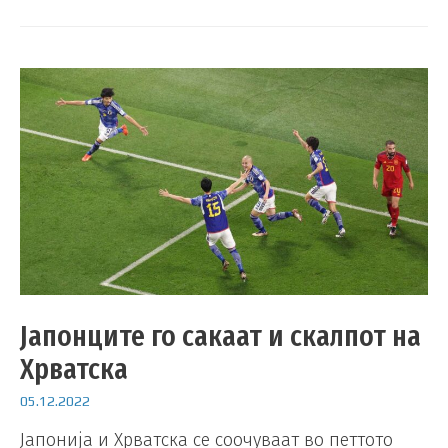
Јапонците го сакаат и скалпот на
Хрватска
05.12.2022
Јапонија и Хрватска се соочуваат во петтото