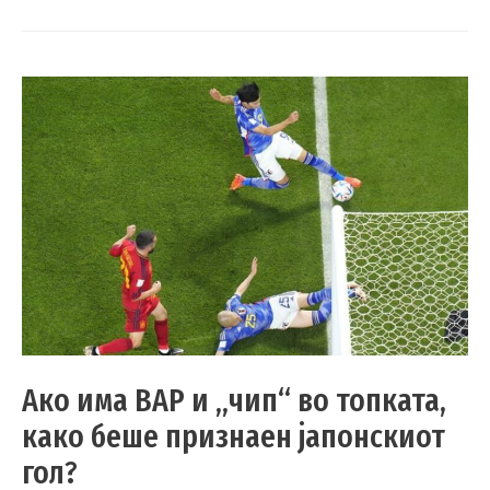
Ако има ВАР и „чип“ во топката,
како беше признаен јапонскиот
гол?