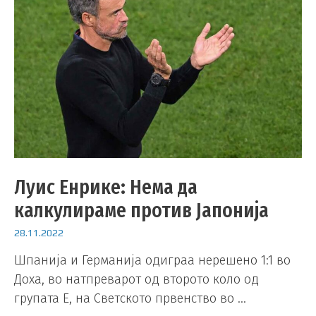
Луис Енрике: Нема да
калкулираме против Јапонија
28.11.2022
Шпанија и Германија одиграа нерешено 1:1 во
Доха, во натпреварот од второто коло од
групата Е, на Светското првенство во …