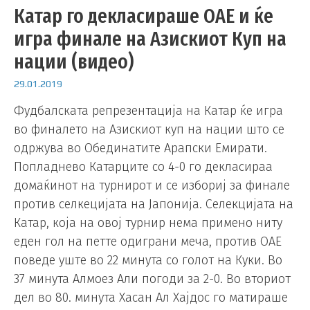
Катар го декласираше ОАЕ и ќе
игра финале на Азискиот Куп на
нации (видео)
29.01.2019
Фудбалската репрезентација на Катар ќе игра
во финалето на Азискиот куп на нации што се
одржува во Обединатите Арапски Емирати.
Попладнево Катарците со 4-0 го декласираа
домаќинот на турнирот и се избориј за финале
против селкецијата на Јапонија. Селекцијата на
Катар, која на овој турнир нема примено ниту
еден гол на петте одиграни меча, против ОАЕ
поведе уште во 22 минута со голот на Куки. Во
37 минута Алмоез Али погоди за 2-0. Во вториот
дел во 80. минута Хасан Ал Хајдос го матираше