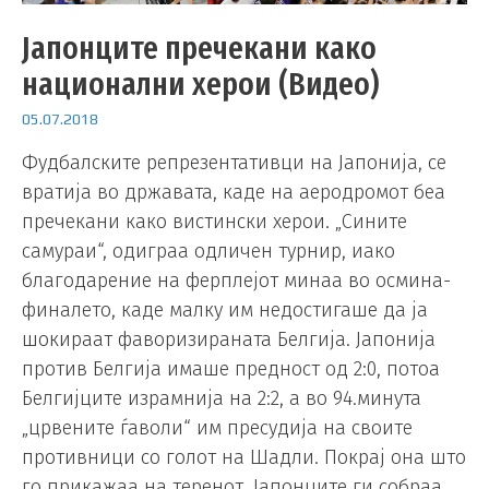
Јапонците пречекани како
национални херои (Видео)
05.07.2018
Фудбалските репрезентативци на Јапонија, се
вратија во државата, каде на аеродромот беа
пречекани како вистински херои. „Сините
самураи“, одиграа одличен турнир, иако
благодарение на ферплејот минаа во осмина-
финалето, каде малку им недостигаше да ја
шокираат фаворизираната Белгија. Јапонија
против Белгија имаше предност од 2:0, потоа
Белгијците израмнија на 2:2, а во 94.минута
„црвените ѓаволи“ им пресудија на своите
противници со голот на Шадли. Покрај она што
го прикажаа на теренот, Јапонците ги собраа