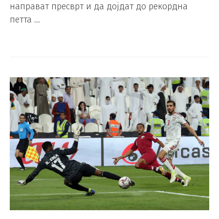
направат пресврт и да дојдат до рекордна
петта …