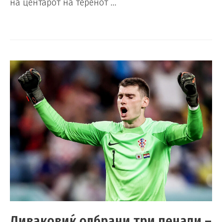
на центарот на теренот …
Ливаковиќ одбрани три пенали –