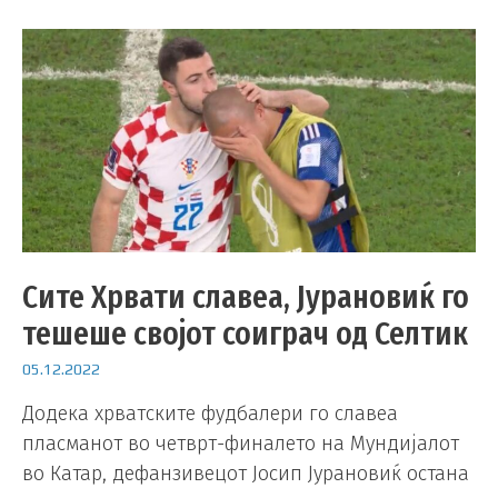
Сите Хрвати славеа, Јурановиќ го
тешеше својот соиграч од Селтик
05.12.2022
Додека хрватските фудбалери го славеа
пласманот во четврт-финалето на Мундијалот
во Катар, дефанзивецот Јосип Јурановиќ остана