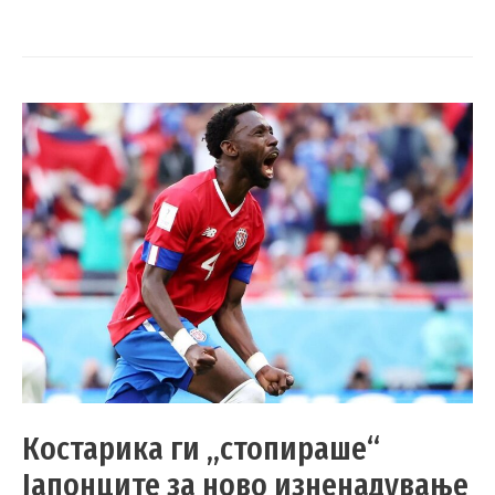
Костарика ги „стопираше“
Јапонците за ново изненадување