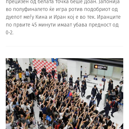
прецизен од белата точка беше Доан. Јапонија
во полуфиналето ќе игра ротив подобриот од
дуелот меѓу Кина и Иран кој е во тек. Иранците
по првите 45 минути имаат убава предност од
0-2.