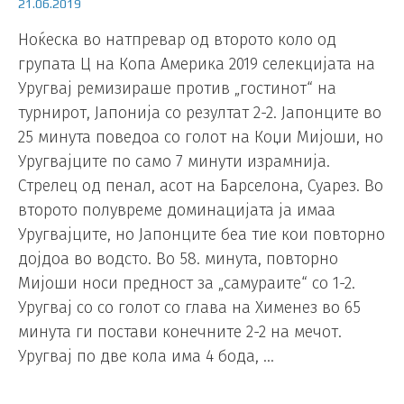
21.06.2019
Ноќеска во натпревар од второто коло од
групата Ц на Копа Америка 2019 селекцијата на
Уругвај ремизираше против „гостинот“ на
турнирот, Јапонија со резултат 2-2. Јапонците во
25 минута поведоа со голот на Коџи Мијоши, но
Уругвајците по само 7 минути израмнија.
Стрелец од пенал, асот на Барселона, Суарез. Во
второто полувреме доминацијата ја имаа
Уругвајците, но Јапонците беа тие кои повторно
дојдоа во водсто. Во 58. минута, повторно
Мијоши носи предност за „самураите“ со 1-2.
Уругвај со со голот со глава на Хименез во 65
минута ги постави конечните 2-2 на мечот.
Уругвај по две кола има 4 бода, …