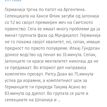
23.11.2022
Германија тргна по патот на Аргентина.
Селекцијата на Ханси Флик загуби од Јапонија
со 1:2 во својот премиерен меч на Светското
првенство. Сега ќе имаат многу проблеми да ја
минат групната фаза од Мундијалот. Германија
не го покажа својот квалитет, но, сепак, имаше
предност по првото полувреме. Илкај Гундоган
донесе водство од пенал во 33.минута. Сепак,
Јапонците ги краси менталитет никогаш да не
се предаваат. Во вториот дел направија
комплетен пресврт. Ритсу Доан во 75.минута
успеа да израмни, а комплетниот шок за
Германците ги приреди Такума Асано во
83.минута од дуелот. Во групата се уште и
селекциите на Шпанија и …