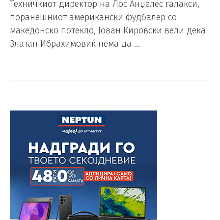
Техничкиот директор на Лос Анџелес галакси,
поранешниот американски фудбалер со
македонско потекло, Јован Кировски вели дека
Златан Ибрахимовиќ нема да …