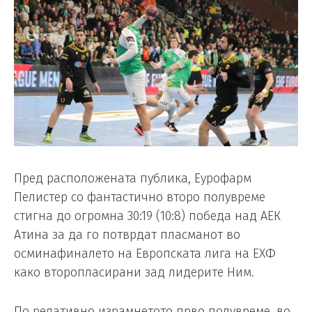
Пред расположената публика, Еурофарм
Пелистер со фантастично второ полувреме
стигна до огромна 30:19 (10:8) победа над АЕК
Атина за да го потврдат пласманот во
осминафиналето на Европската лига на ЕХФ
како второпласирани зад лидерите Ним.
По релативно израмнетото прво полувреме, во