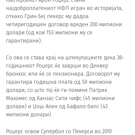
Квотербекот Арон Роџерс стана
најдоброплатениот НФЛ играч во историјата,
откако Грин Беј пекерс му дадоа
четиригодишен договор вреден 200 милиони
долари (од кои 153 милиони му се
гарантирани).
Со ова се става крај на шпекулациите дека 38-
годишниот Роџерс ќе заврши во Денвер
бронкос или ќе се пензионира. Договорот му
гарантира годишна плата од 50 милиони
долари, со што тој ќе ги помине Патрик
Махомес од Канзас Сити чифс (45 милиони
долари) и Џош Ален од Бафало билс (43
милиони долари).
Роџерс освои Супербол со Пекерси во 2010