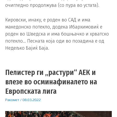
очигледно продолжува (со пура во устата).
Кировски, инаку, е роден во САД и има
македонско потекло, додека Ибархимовиќ е
роден во Шведска и има бошњачко и хрватско
потекло… Песната која оди во позадина е од
Недељко Бајиќ Баја.
Пелистер ги „растури“ АЕК и
влезе во осминафиналето на
Европската лига
Ракомет
/
08.03.2022