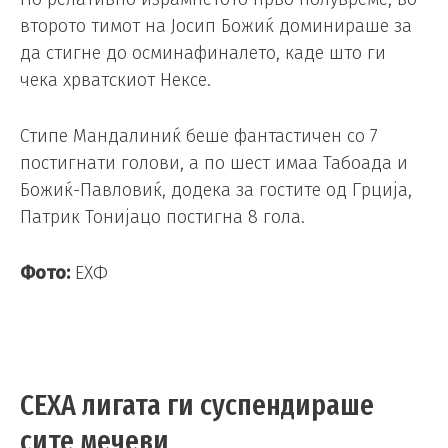
второто тимот на Јосип Божиќ доминираше за
да стигне до осминафиналето, каде што ги
чека хрватскиот Нексе.
Стипе Мандалиниќ беше фантастичен со 7
постигнати голови, а по шест имаа Табоада и
Божиќ-Павловиќ, додека за гостите од Грција,
Патрик Тонијацо постигна 8 гола.
Фото:
ЕХФ
СЕХА лигата ги суспендираше
сите мечеви