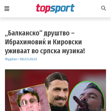
„Балканско“ друштво –
Ибрахимовиќ и Кировски
уживаат во српска музика!
Фудбал
/
08.03.2022