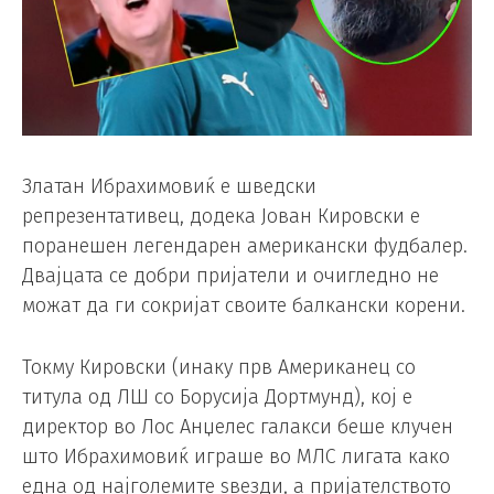
Златан Ибрахимовиќ е шведски
репрезентативец, додека Јован Кировски е
поранешен легендарен американски фудбалер.
Двајцата се добри пријатели и очигледно не
можат да ги сокријат своите балкански корени.
Токму Кировски (инаку прв Американец со
титула од ЛШ со Борусија Дортмунд), кој е
директор во Лос Анџелес галакси беше клучен
што Ибрахимовиќ играше во МЛС лигата како
една од најголемите ѕвезди, а пријателството