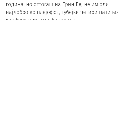
година, но оттогаш на Грин Беј не им оди
најдобро во плејофот, губејќи четири пати во
конференциските финалиња.
Торсби: Дел од соиграчите ме
викаат Грета Тунберг
Фудбал
/
08.03.2022