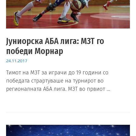
Јуниорска АБА лига: МЗТ го
победи Морнар
24.11.2017
Тимот на МЗТ за играчи до 19 години со
победата страртуваше на турнирот во
регионалната АБА лига. МЗТ во првиот …