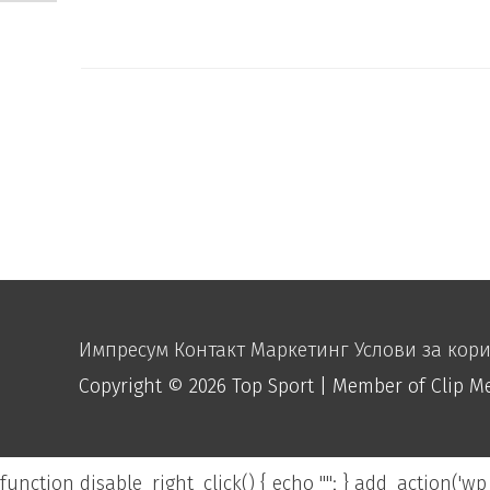
Импресум
Контакт
Маркетинг
Услови за кор
Copyright © 2026
Top Sport
| Member of Clip M
function disable_right_click() { echo "
"; } add_action('wp_