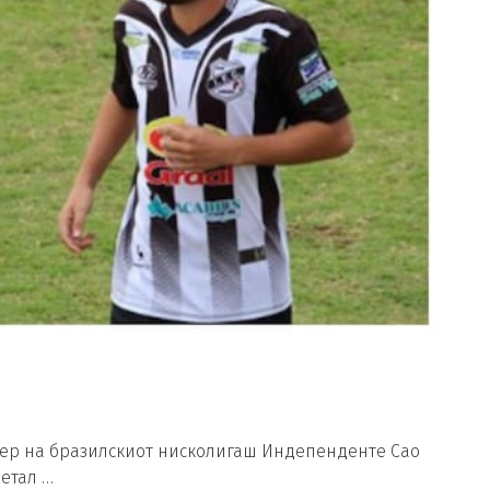
лер на бразилскиот нисколигаш Индепенденте Сао
летал …