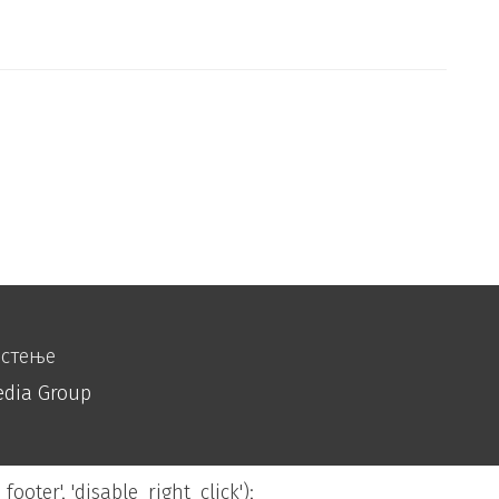
истење
edia Group
footer', 'disable_right_click');