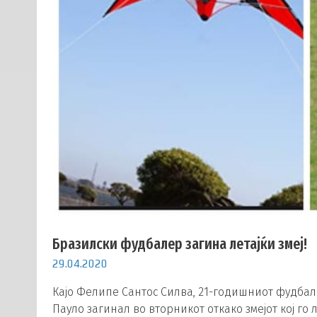
Бразилски фудбалер загина летајќи змеј!
29.04.2020
Кајо Фелипе Сантос Силва, 21-годишниот фудба
Пауло загинал во вторникот откако змејот кој го 