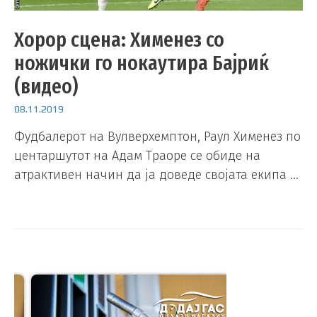
Хорор сцена: Хименез со
ножички го нокаутира Бајриќ
(видео)
08.11.2019
Фудбалерот на Вулверхемптон, Раул Хименез по
центаршутот на Адам Траоре се обиде на
атрактивен начин да ја доведе својата екипа …