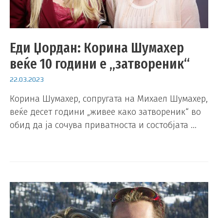
Еди Џордан: Корина Шумахер
веќе 10 години е „затвореник“
22.03.2023
Корина Шумахер, сопругата на Михаел Шумахер,
веќе десет години „живее како затвореник“ во
обид да ја сочува приватноста и состобјата …