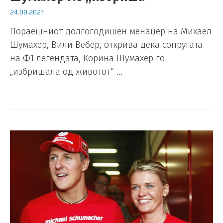
24.08.2021
Пораешниот долгогодишен менаџер на Михаел
Шумахер, Вили Вебер, открива дека сопругата
на Ф1 легендата, Корина Шумахер го
„избришала од животот“ …