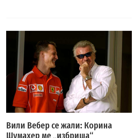
Вили Вебер се жали: Корина
Шумахер ме „избриша“