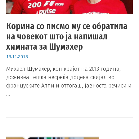
Корина со писмо му се обратила
на човекот што ја напишал
химната за Шумахер
13.11.2018
Михаел Шумахер, кон крајот на 2013 година,
доживеа тешка несреќа додека скијал во
француските Алпи и оттогаш, јавноста речиси и
…