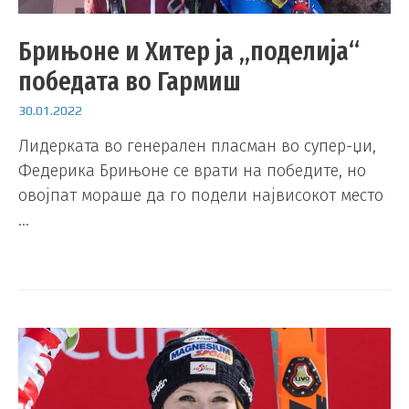
Брињоне и Хитер ја „поделија“
победата во Гармиш
30.01.2022
Лидерката во генерален пласман во супер-џи,
Федерика Брињоне се врати на победите, но
овојпат мораше да го подели највисокот место
…