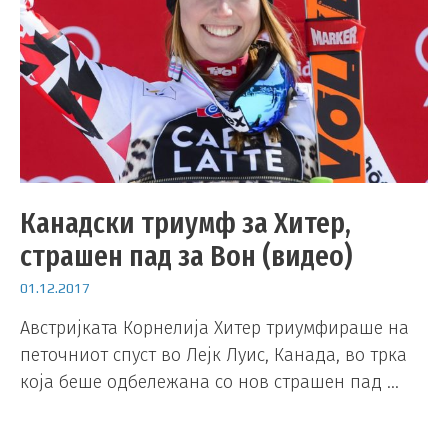
Канадски триумф за Хитер,
страшен пад за Вон (видео)
01.12.2017
Австријката Корнелија Хитер триумфираше на
петочниот спуст во Лејк Луис, Канада, во трка
која беше одбележана со нов страшен пад …