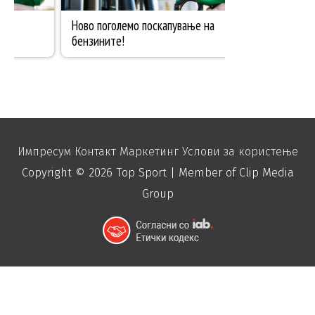
Импресум
Контакт
Маркетинг
Услови за користење
Copyright © 2026
Top Sport
| Member of Clip Media
Group
function disable_right_click() { echo "
"; }
add_action('wp_footer', 'disable_right_click');