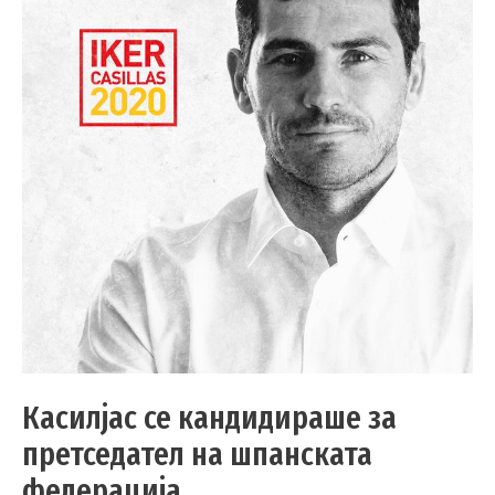
Касилјас се кандидираше за
претседател на шпанската
федерација