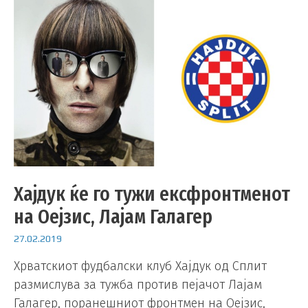
Хајдук ќе го тужи ексфронтменот
на Оејзис, Лајам Галагер
27.02.2019
Хрватскиот фудбалски клуб Хајдук од Сплит
размислува за тужба против пејачот Лајам
Галагер, поранешниот фронтмен на Оејзис,