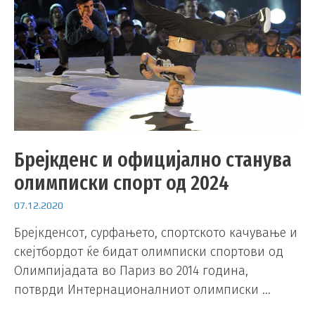
Брејкденс и официјално станува
олимписки спорт од 2024
07.12.2020
Брејкденсот, сурфањето, спортското качување и
скејтбордот ќе бидат олимписки спортови од
Олимпијадата во Париз во 2014 година,
потврди Интернационалниот олимписки …