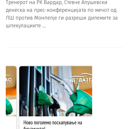
Тренерот на РК Вардар, Стевче Алушевски
денеска на прес-конференцијата по мечот од
ЛШ против Монпелје ги разреши дилемите за
шпекулациите …