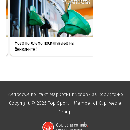
Импресум
Контакт
Маркетинг
Услови за користење
Copyright © 2026
Top Sport
| Member of Clip Media
Group