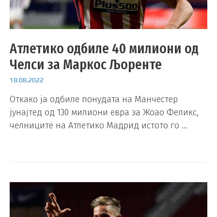
Атлетико одбиле 40 милиони од
Челси за Маркос Љоренте
18.08.2022
Откако ја одбиле понудата на Манчестер
јунајтед од 130 милиони евра за Жоао Феликс,
челниците на Атлетико Мадрид истото го …