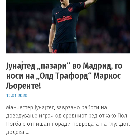
Јунајтед „пазари“ во Мадрид, го
носи на „Олд Трафорд“ Маркос
Љоренте!
15.01.2020
Манчестер Јунајтед заврзано работи на
доведување играч од средниот ред откако Пол
Погба е отпишан поради повредата на глуждот,
додека …