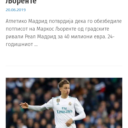
Љоренте
20.06.2019
Атлетико Мадрид потврдија дека го обезбедиле
потписот на Маркос Љоренте од градските
ривали Реал Мадрид за 40 милиони евра. 24-
годишниот …