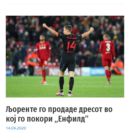
Љоренте го продаде дресот во
кој го покори „Енфилд“
14.04.2020