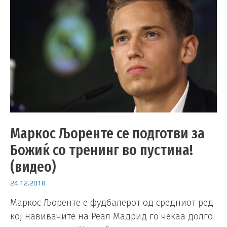
Маркос Љоренте се подготви за
Божиќ со тренинг во пустина!
(видео)
24.12.2018
Маркос Љоренте е фудбалерот од средниот ред
кој навивачите на Реал Мадрид го чекаа долго