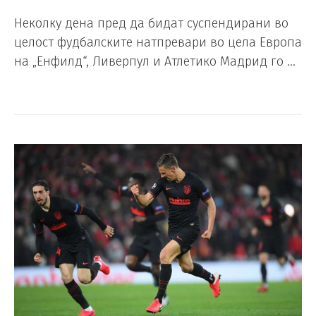
Неколку дена пред да бидат суспендирани во
целост фудбалските натпревари во цела Европа
на „Енфилд“, Ливерпул и Атлетико Мадрид го …