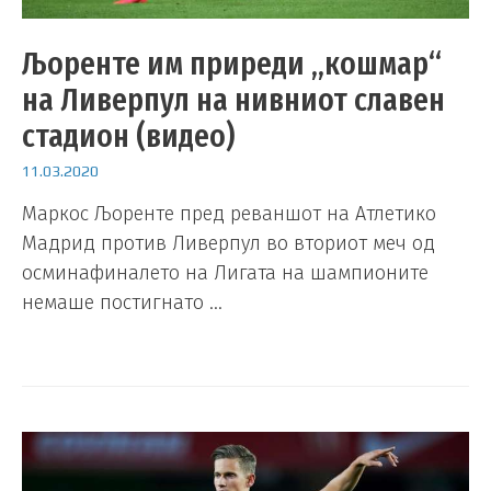
Љоренте им приреди „кошмар“
на Ливерпул на нивниот славен
стадион (видео)
11.03.2020
Маркос Љоренте пред реваншот на Атлетико
Мадрид против Ливерпул во вториот меч од
осминафиналето на Лигата на шампионите
немаше постигнато …