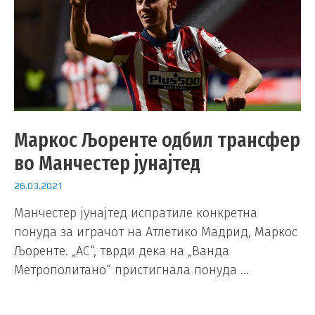
Маркос Љоренте одбил трансфер
во Манчестер јунајтед
26.03.2021
Манчестер јунајтед испратиле конкретна
понуда за играчот на Атлетико Мадрид, Маркос
Љоренте. „АС“, тврди дека на „Ванда
Метрополитано“ пристигнала понуда …