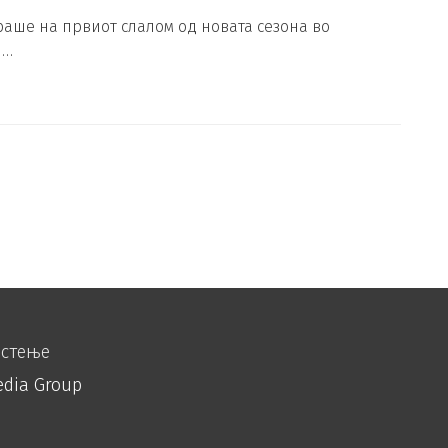
аше на првиот слалом од новата сезона во
 …
истење
edia Group