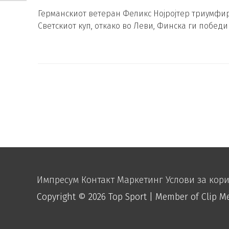
Германскиот ветеран Феликс Нојројтер триумфир
Светскиот куп, откако во Леви, Финска ги победи
Импресум
Контакт
Маркетинг
Услови за кор
Copyright © 2026
Top Sport
| Member of Clip M