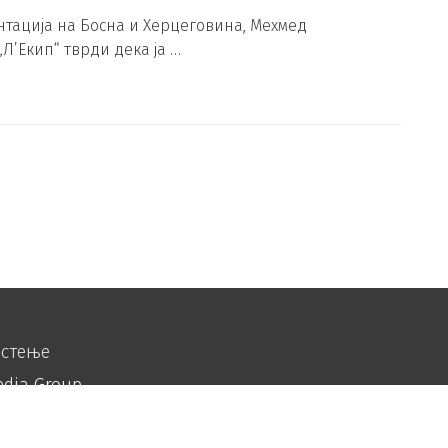
тација на Босна и Херцеговина, Мехмед
Л’Екип“ тврди дека ја …
истење
edia Group