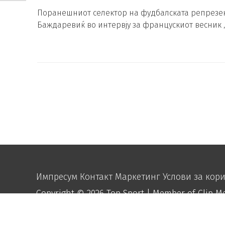
Поранешниот селектор на фудбалската репрезен
Баждаревиќ во интервју за францускиот весник „
Импресум
Контакт
Маркетинг
Услови за кор
Copyright © 2026
Top Sport
| Member of Clip M