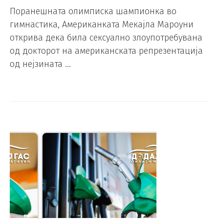
Поранешната олимписка шампионка во
гимнастика, Американката Мекајла Мароуни
открива дека била сексуално злоупотребувана
од докторот на американската репрезентација
од нејзината …