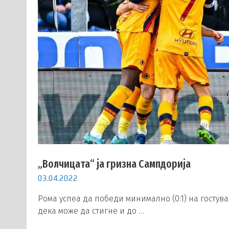
„Волчицата“ ја гризна Сампдорија
03.04.2022
Рома успеа да победи минимално (0:1) на госту
дека може да стигне и до …