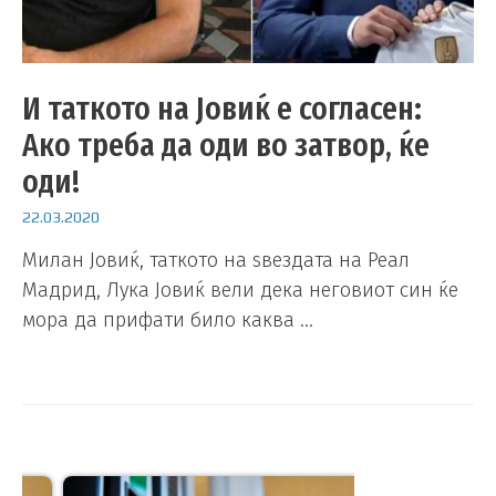
И таткото на Јовиќ е согласен:
Ако треба да оди во затвор, ќе
оди!
22.03.2020
Милан Јовиќ, таткото на ѕвездата на Реал
Мадрид, Лука Јовиќ вели дека неговиот син ќе
мора да прифати било каква …