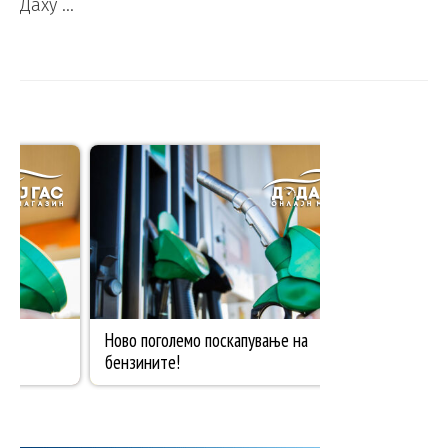
Даху …