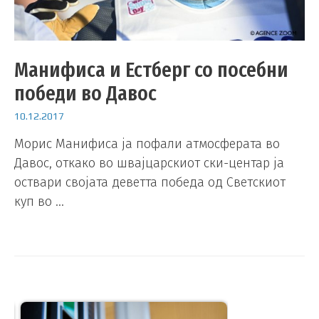
Манифиса и Естберг со посебни
победи во Давос
10.12.2017
Морис Манифиса ја пофали атмосферата во
Давос, откако во швајцарскиот ски-центар ја
оствари својата деветта победа од Светскиот
куп во …