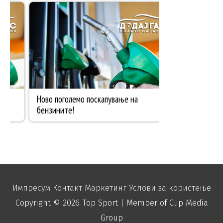
Импресум
Контакт
Маркетинг
Услови за користење
Copyright © 2026
Top Sport
| Member of Clip Media
Group