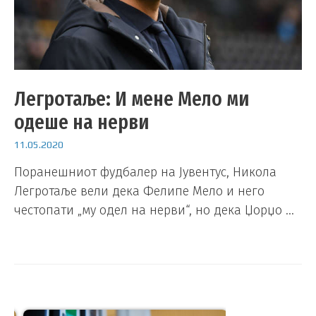
Легротаље: И мене Мело ми
одеше на нерви
11.05.2020
Поранешниот фудбалер на Јувентус, Никола
Легротаље вели дека Фелипе Мело и него
честопати „му одел на нерви“, но дека Џорџо …