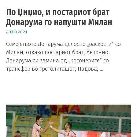
По Џиџио, и постариот брат
Донарума го напушти Милан
20.08.2021
Семејството Донарума целосно „раскрсти“ со
Милан, откако постариот брат, Антонио
Донарума си замина од „росонерите“ со
трансфер во третолигашот, Падова, …