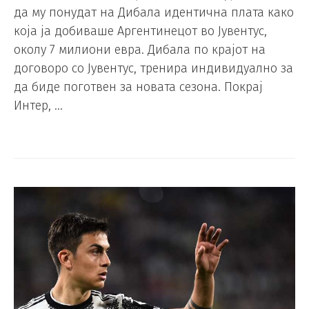
да му понудат на Дибала идентична плата како
која ја добиваше Аргентинецот во Јувентус,
околу 7 милиони евра. Дибала по крајот на
договоро со Јувентус, тренира индивидуално за
да биде поготвен за новата сезона. Покрај
Интер, …