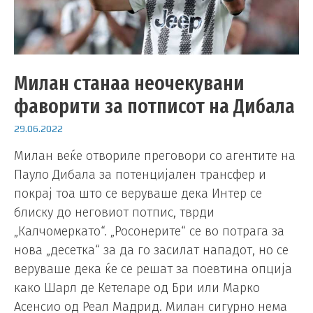
Милан станаа неочекувани
фаворити за потписот на Дибала
29.06.2022
Милан веќе отвориле преговори со агентите на
Пауло Дибала за потенцијален трансфер и
покрај тоа што се веруваше дека Интер се
блиску до неговиот потпис, тврди
„Калчомеркато“. „Росонерите“ се во потрага за
нова „десетка“ за да го засилат нападот, но се
веруваше дека ќе се решат за поевтина опција
како Шарл де Кетеларе од Бри или Марко
Асенсио од Реал Мадрид. Милан сигурно нема