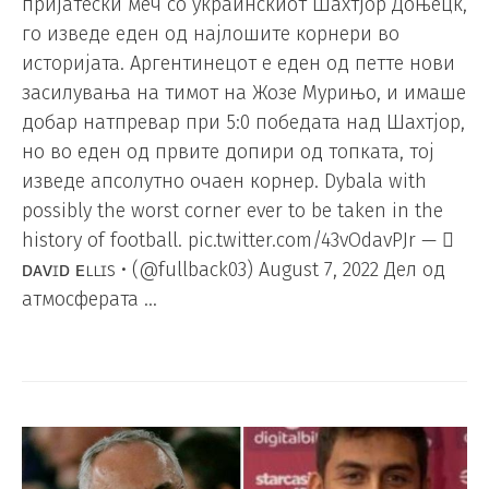
пријатески меч со украинскиот Шахтјор Доњецк,
го изведе еден од најлошите корнери во
историјата. Аргентинецот е еден од петте нови
засилувања на тимот на Жозе Мурињо, и имаше
добар натпревар при 5:0 победата над Шахтјор,
но во еден од првите допири од топката, тој
изведе апсолутно очаен корнер. Dybala with
possibly the worst corner ever to be taken in the
history of football. pic.twitter.com/43vOdavPJr — 
ᴅᴀᴠɪᴅ ᴇʟʟɪs • (@fullback03) August 7, 2022 Дел од
атмосферата …