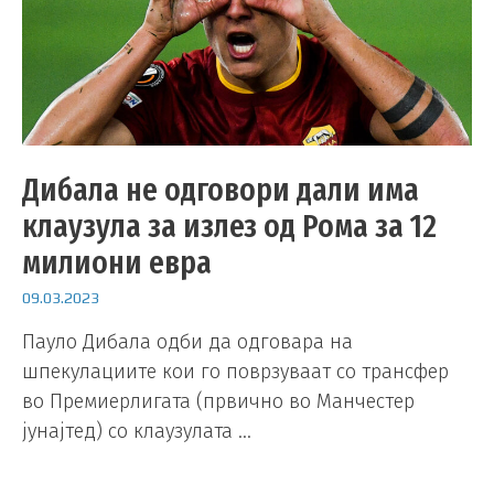
Дибала не одговори дали има
клаузула за излез од Рома за 12
милиони евра
09.03.2023
Пауло Дибала одби да одговара на
шпекулациите кои го поврзуваат со трансфер
во Премиерлигата (првично во Манчестер
јунајтед) со клаузулата …