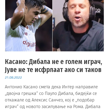
Касано: Дибала не е голем играч,
Јуве не те исфрлаат ако си таков
21.08.2022
Антонио Касано смета дека Интер направиле
„двојна грешка“ со Пауло Дибала, бидејќи се
откажале од Алексис Санчез, кој е „подобар
играч“ од новото засилување на Рома. Дибала