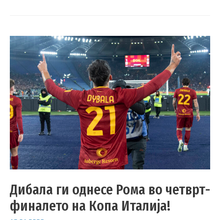
Дибала ги однесе Рома во четврт-
финалето на Копа Италија!