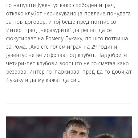
го напушти Јувентус како слободен играч,
откако клубот неочекувано ја повлече понудата
за нов договор, и тој беше пред потпис со
Интер, пред „нераѕурите“ да решат да се
фокусираат на Ромелу Лукаку, по што потпиша
за Рома. „Ако сте голем играч на 29 години,
Јувентус не ве исфрлаат од клубот. Најдобрите
четири-пет клубови воопшто не го сметаа како
резерва. Интер го ‘паркираа’ пред да го добијат
Лукаку и да му кажат да си …