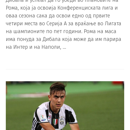
Дибала и успеал да го убеди во плановите на
Рома, која ја освоија Конференциската лига и
оваа сезона сака да освои едно од првите
четири места во Серија А за враќање во Лигата
на шампионите по пет години. Рома на маса
има понуда за Дибала која може да им парира
на Интер и на Наполи, …