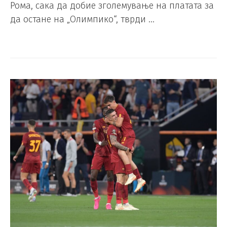
Рома, сака да добие зголемување на платата за
да остане на „Олимпико“, тврди …