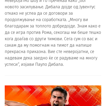
неверојатно шоу и го пречекаа како „бог“
новото засилување. Дибала дојде од Јувентус
откако не успеа да се договори за
продолжување на соработката. „Многу ви
благодарам за топлото добредојде. Знам како е
да се игра против Рома, секогаш ми беше тешко
кога доаѓав со други тимови. Сега сум со вас и
сакам да му помогнам на тимот да напише
прекрасна приказна. Вие сте неверојатни, се
надевам дека заедно ќе се радуваме на многу
успеси“, изјави Пауло Дибала.