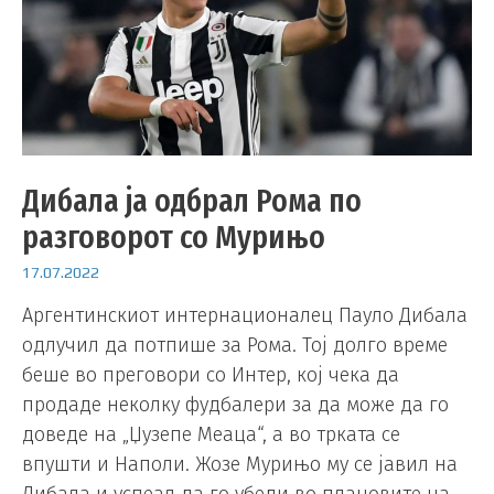
Дибала ја одбрал Рома по
разговорот со Мурињо
17.07.2022
Аргентинскиот интернационалец Пауло Дибала
одлучил да потпише за Рома. Тој долго време
беше во преговори со Интер, кој чека да
продаде неколку фудбалери за да може да го
доведе на „Џузепе Меаца“, а во трката се
впушти и Наполи. Жозе Мурињо му се јавил на