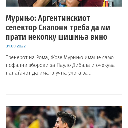
Мурињо: Аргентинскиот
селектор Скалони треба да ми
прати неколку шишиња вино
31.08.2022
Тренерот на Рома, Жозе Мурињо имаше само
пофални зборови за Пауло Дибала и очекува
напаѓачот да има клучна улога за …