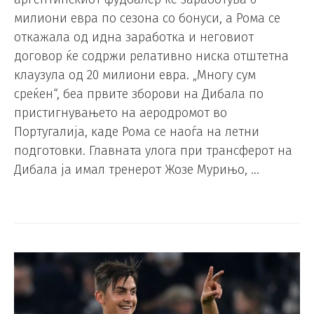
милиони евра по сезона со бонуси, а Рома се
откажала од идна заработка и неговиот
договор ќе содржи релативно ниска отштетна
клаузула од 20 милиони евра. „Многу сум
среќен“, беа првите зборови на Дибала по
пристигнувањето на аеродромот во
Португалија, каде Рома се наоѓа на летни
подготовки. Главната улога при трансферот на
Дибала ја имал тренерот Жозе Мурињо, …