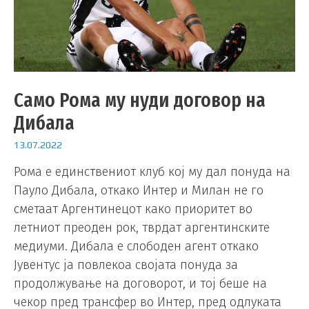
Само Рома му нуди договор на
Дибала
13.07.2022
Рома е единствениот клуб кој му дал понуда на
Пауло Дибала, откако Интер и Милан не го
сметаат Аргентинецот како приоритет во
летниот преоден рок, тврдат аргентинските
медиуми. Дибала е слободен агент откако
Јувентус ја повлекоа својата понуда за
продолжување на договорот, и тој беше на
чекор пред трансфер во Интер, пред одлуката