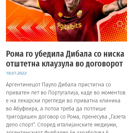
Рома го убедила Дибала со ниска
отштетна клаузула во договорот
18.07.2022
Аргентинецот Пауло Дибала пристигна со
приватен лет во Португалија, каде во моментов
е на лекарски прегледи во приватна клиника
во Абуфеира, а потоа треба да потпише
тригодишен договор со Рома, пренесува „Газета
дело спорт“. Според италијанските медиуми,
аргентинскиот фудбалер ќе заработува 6