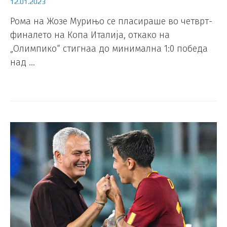
12.01.2023
Рома на Жозе Мурињо се пласираше во четврт-
финалето на Копа Италија, откако на
„Олимпико“ стигнаа до минимална 1:0 победа
над …