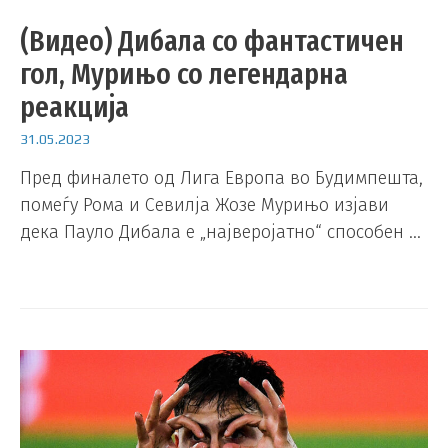
(Видео) Дибала со фантастичен
гол, Мурињо со легендарна
реакција
31.05.2023
Пред финалето од Лига Европа во Будимпешта,
помеѓу Рома и Севилја Жозе Мурињо изјави
дека Пауло Дибала е „најверојатно“ способен …