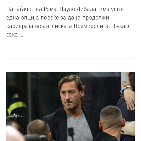
Напаѓачот на Рома, Пауло Дибала, има уште
една опција повеќе за да ја продолжи
кариерата во англиската Премиерлига. Њукасл
сака …