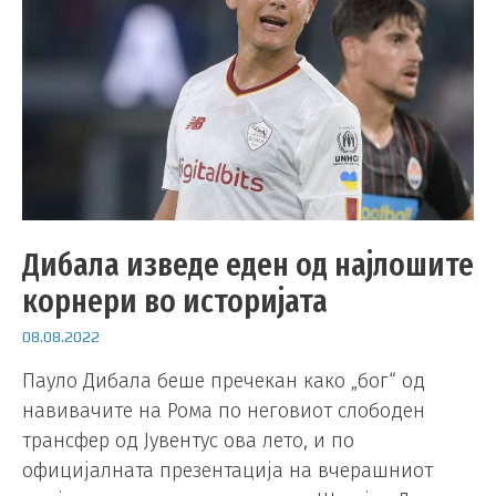
Дибала изведе еден од најлошите
корнери во историјата
08.08.2022
Пауло Дибала беше пречекан како „бог“ од
навивачите на Рома по неговиот слободен
трансфер од Јувентус ова лето, и по
официјалната презентација на вчерашниот