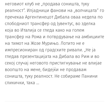
неговиот клуб не „продава соништа, туку
реалност“. Илјадници фанови на „волчицата“ го
пречекаа Аргентинецот Дибала оваа недела по
слободниот трансфер од Јувентус, во зделка
која во Италија се гледа како на голем
трансфер на Рома и потврдување на амбициите
на тимот на Жозе Мурињо. Лотито не е
импресиониран од градските ривали. „Не ја
гледав презентацијата на Дибала во Рим и во
секој случај неговото пристигнување не влијае
воопшто на мене, бидејќи не продавам
соништа, туку реалност. Не собираме Панини
сликички, така …