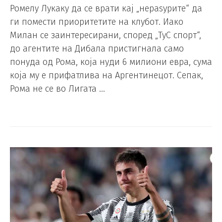
Ромелу Лукаку да се врати кај „нераѕурите“ да
ги помести приоритетите на клубот. Иако
Милан се заинтересирани, според „ТуС спорт“,
до агентите на Дибала пристигнала само
понуда од Рома, која нуди 6 милиони евра, сума
која му е прифатлива на Аргентинецот. Сепак,
Рома не се во Лигата …