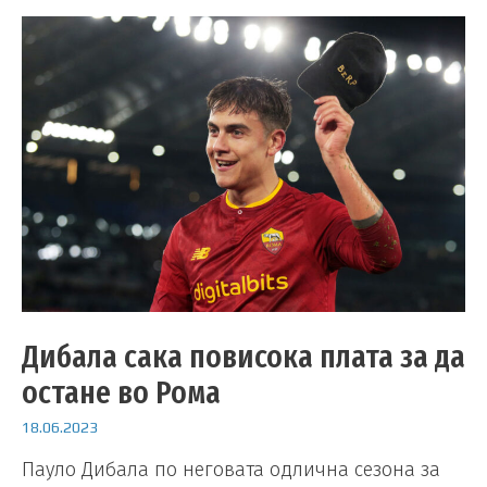
Дибала сака повисока плата за да
остане во Рома
18.06.2023
Пауло Дибала по неговата одлична сезона за