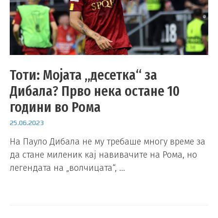
Тоти: Мојата „десетка“ за
Дибала? Прво нека остане 10
години во Рома
25.06.2023
На Пауло Дибала не му требаше многу време за
да стане миленик кај навивачите на Рома, но
легендата на „волчицата“, …