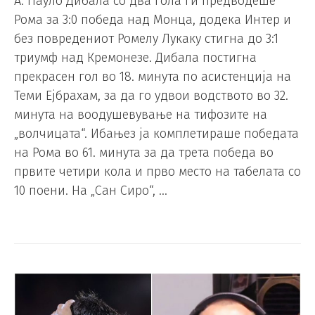
А. Пауло Дибала со два гола ги предводеше
Рома за 3:0 победа над Монца, додека Интер и
без повредениот Ромелу Лукаку стигна до 3:1
триумф над Кремонезе. Дибала постигна
прекрасен гол во 18. минута по асистенција на
Теми Ејбрахам, за да го удвои водството во 32.
минута на воодушевување на тифозите на
„волчицата“. Ибањез ја комплетираше победата
на Рома во 61. минута за да трета победа во
првите четири кола и прво место на табелата со
10 поени. На „Сан Сиро“, …