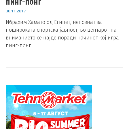
пинг-понг
30.11.2017
Ибрахим Хамато од Египет, непознат за
пошироката спортска јавност, во центарот на
вниманието се најде поради начинот кој игра
пинг-понг. …