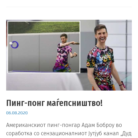
Пинг-понг маѓепсништво!
06.08.2020
Американскиот пинг-понгар Адам Боброу во
соработка со сензационалниот Јутјуб канал „Дуд