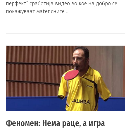
перфект“ сработија видео во кое најдобро се
покажуваат маѓепсните …
Феномен: Нема раце, а игра