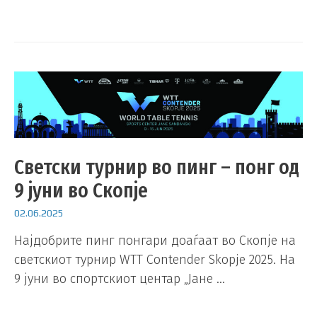
Светски турнир во пинг – понг од
9 јуни во Скопје
02.06.2025
Најдобрите пинг понгари доаѓаат во Скопје на
светскиот турнир WTT Contender Skopje 2025. На
9 јуни во спортскиот центар „Јане …