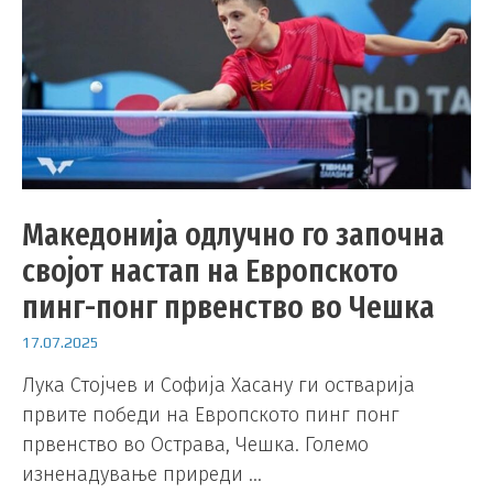
Македонија одлучно го започна
својот настап на Европското
пинг-понг првенство во Чешка
17.07.2025
Лука Стојчев и Софија Хасану ги остварија
првите победи на Европското пинг понг
првенство во Острава, Чешка. Големо
изненадување приреди …