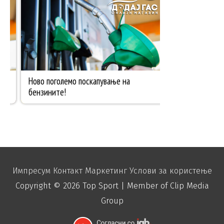
Импресум
Контакт
Маркетинг
Услови за користење
Copyright © 2026
Top Sport
| Member of Clip Media
Group