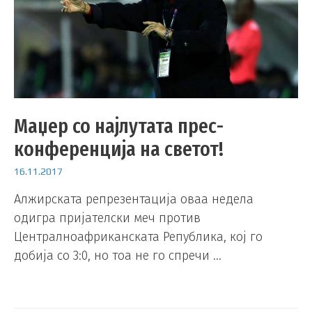
Маџер со најлутата прес-
конференција на светот!
16.11.2017
Алжирската репрезентација оваа недела
одигра пријателски меч против
Централноафриканската Република, кој го
добија со 3:0, но тоа не го спречи …