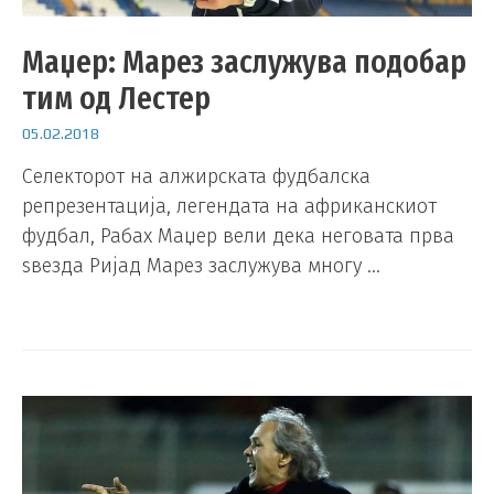
Маџер: Марез заслужува подобар
тим од Лестер
05.02.2018
Селекторот на алжирската фудбалска
репрезентација, легендата на африканскиот
фудбал, Рабах Маџер вели дека неговата прва
ѕвезда Ријад Марез заслужува многу …