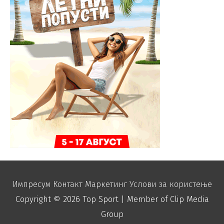
Импресум
Контакт
Маркетинг
Услови за користење
Copyright © 2026
Top Sport
| Member of Clip Media
Group