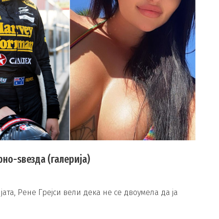
рно-ѕвезда (галерија)
ата, Рене Грејси вели дека не се двоумела да ја