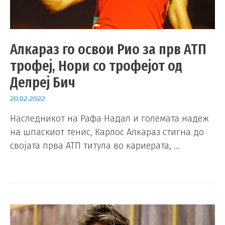
Алкараз го освои Рио за прв АТП
трофеј, Нори со трофејот од
Делреј Бич
20.02.2022
Наследникот на Рафа Надал и големата надеж
на шпаскиот тенис, Карлос Алкараз стигна до
својата прва АТП титула во кариерата, …