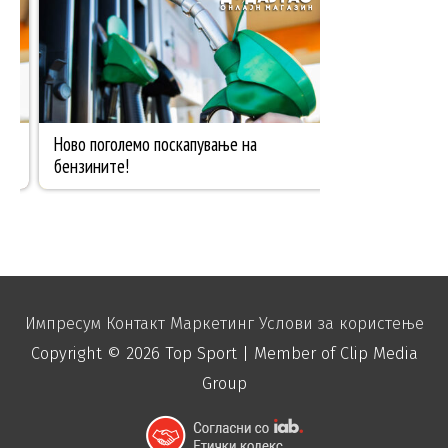
Импресум
Контакт
Маркетинг
Услови за користење
Copyright © 2026
Top Sport
| Member of Clip Media
Group