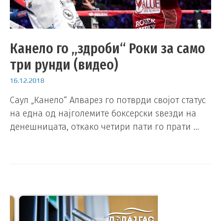
Канело го „здроби“ Роки за само
три рунди (видео)
16.12.2018
Саул „Канело“ Алварез го потврди својот статус
на една од најголемите боксерски ѕвезди на
денешницата, откако четири пати го прати …