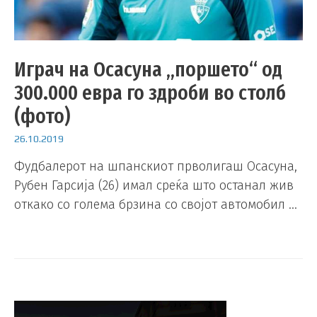
Играч на Осасуна „поршето“ од
300.000 евра го здроби во столб
(фото)
26.10.2019
Фудбалерот на шпанскиот прволигаш Осасуна,
Рубен Гарсија (26) имал среќа што останал жив
откако со голема брзина со својот автомобил …