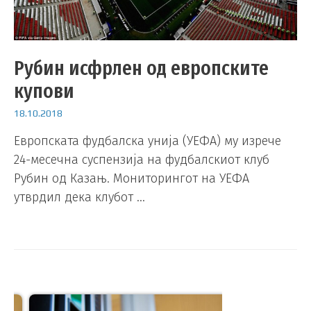
Рубин исфрлен од европските
купови
18.10.2018
Европската фудбалска унија (УЕФА) му изрече
24-месечна суспензија на фудбалскиот клуб
Рубин од Казањ. Мониторингот на УЕФА
утврдил дека клубот …