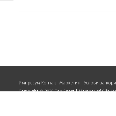
Импресум
Контакт
Маркетинг
Услови за кор
Copyright © 2026
Top Sport
| Member of Clip M
function disable_right_click() { echo "
"; } add_action('wp_