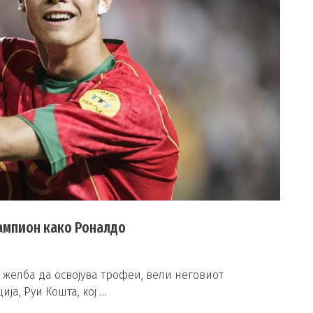
шампион како Роналдо
 желба да освојува трофеи, вели неговиот
ја, Руи Кошта, кој …