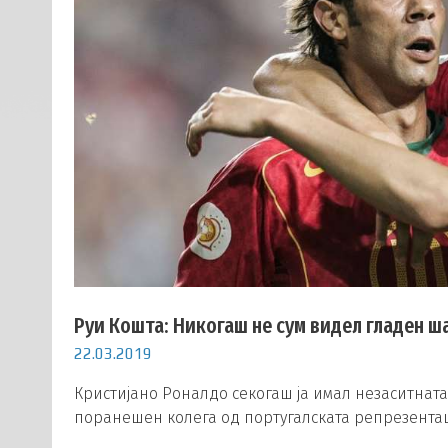
Руи Кошта: Никогаш не сум видел гладен 
22.03.2019
Кристијано Роналдо секогаш ја имал незаситната
поранешен колега од португалската репрезентаци