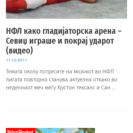
НФЛ како гладијаторска арена –
Севиџ играше и покрај ударот
(видео)
11.12.2017
Темата околу потресите на мозокот во НФЛ
лигата повторно станува актуелна откако во
неделниот меч меѓу Хјустон тексанс и Сан …