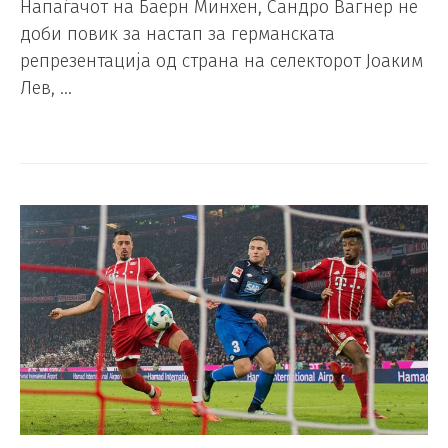
Напаѓачот на Баерн Минхен, Сандро Вагнер не
доби повик за настап за германската
репрезентација од страна на селекторот Јоаким
Лев, …