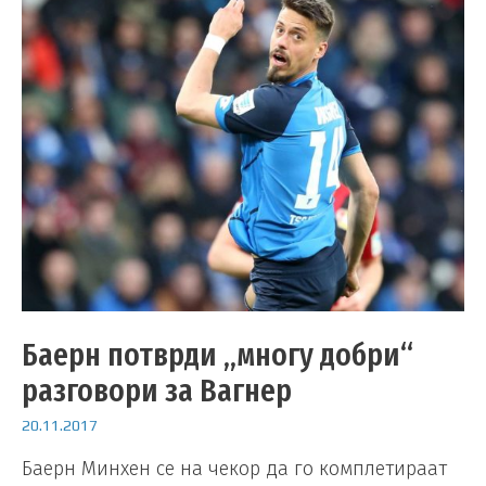
Баерн потврди „многу добри“
разговори за Вагнер
20.11.2017
Баерн Минхен се на чекор да го комплетираат