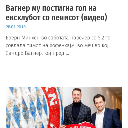
Вагнер му постигна гол на
ексклубот со пенисот (видео)
28.01.2018
Баерн Минхен во саботата навечер со 5:2 го
совлада тимот на Хофенхајм, во меч во кој
Сандро Вагнер, кој пред …