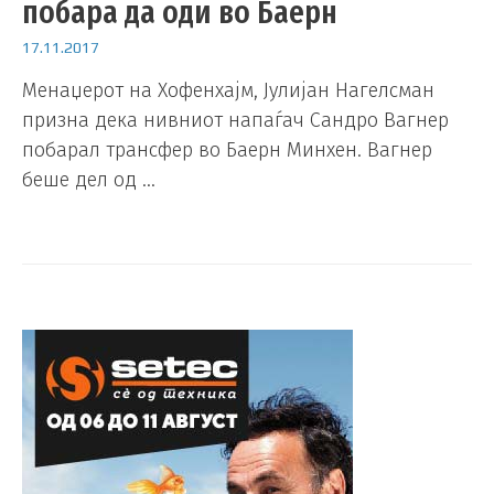
побара да оди во Баерн
17.11.2017
Менаџерот на Хофенхајм, Јулијан Нагелсман
призна дека нивниот напаѓач Сандро Вагнер
побарал трансфер во Баерн Минхен. Вагнер
беше дел од …