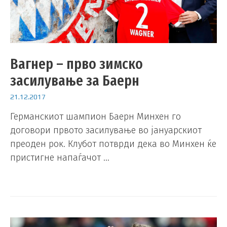
Вагнер – прво зимско
засилување за Баерн
21.12.2017
Германскиот шампион Баерн Минхен го
договори првото засилување во јануарскиот
преоден рок. Клубот потврди дека во Минхен ќе
пристигне напаѓачот …