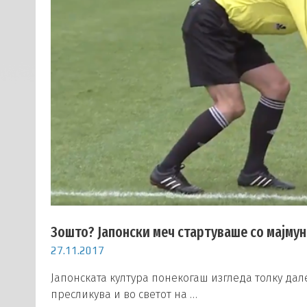
Зошто? Јапонски меч стартуваше со мајмун
27.11.2017
Јапонската култура понекогаш изгледа толку дале
пресликува и во светот на …