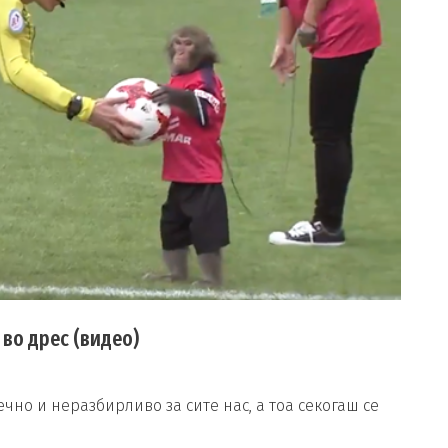
 во дрес (видео)
чно и неразбирливо за сите нас, а тоа секогаш се