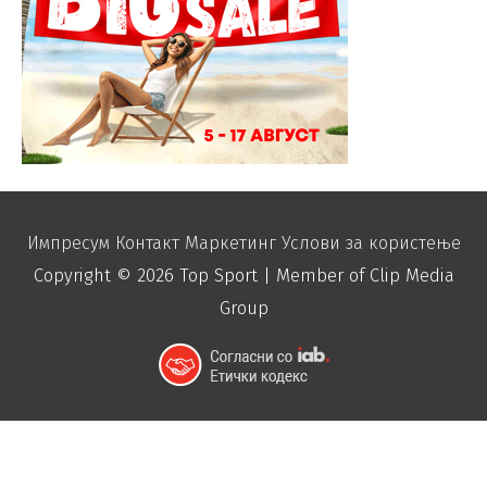
Импресум
Контакт
Маркетинг
Услови за користење
Copyright © 2026
Top Sport
| Member of Clip Media
Group
function disable_right_click() { echo "
"; }
add_action('wp_footer', 'disable_right_click');