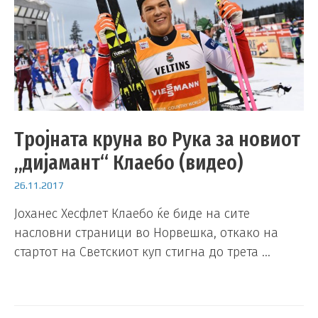
Тројната круна во Рука за новиот
„дијамант“ Клаебо (видео)
26.11.2017
Јоханес Хесфлет Клаебо ќе биде на сите
насловни страници во Норвешка, откако на
стартот на Светскиот куп стигна до трета …