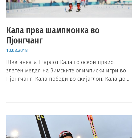
Кала прва шампионка во
Пјонгчанг
10.02.2018
Швеѓанката Шарлот Кала го освои првиот
златен медал на Зимските олимписки игри во
Пјонгчанг. Кала победи во скијатлон. Кала до …