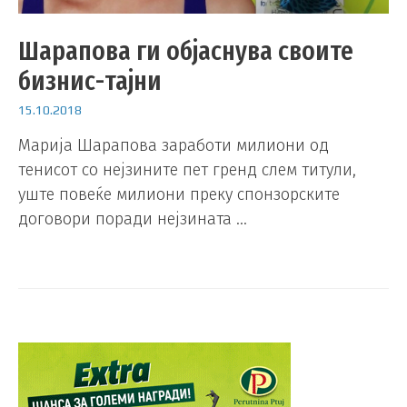
Шарапова ги објаснува своите
бизнис-тајни
15.10.2018
Марија Шарапова заработи милиони од
тенисот со нејзините пет гренд слем титули,
уште повеќе милиони преку спонзорските
договори поради нејзината …