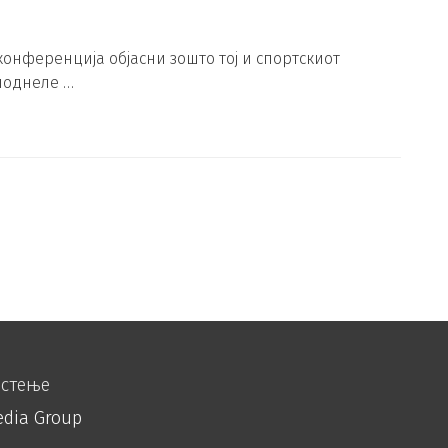
онференција објасни зошто тој и спортскиот
поднеле …
истење
edia Group