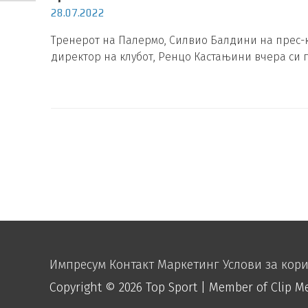
28.07.2022
Тренерот на Палермо, Силвио Балдини на прес-к
директор на клубот, Ренцо Кастањини вчера си 
Импресум
Контакт
Маркетинг
Услови за кор
Copyright © 2026
Top Sport
| Member of Clip M