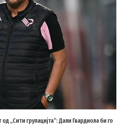
 од „Сити групацијта“: Дали Гвардиола би го