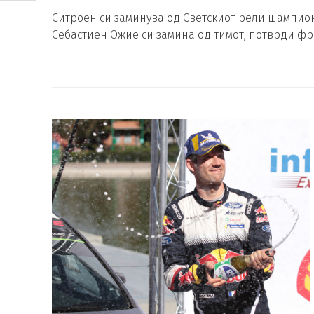
Ситроен си заминува од Светскиот рели шампио
Себастиен Ожие си замина од тимот, потврди фр