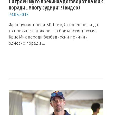
Ситроен му го прекинаа договорот на Мик
поради „многу судири“! (видео)
24.05.2018
Францускиот рели ВРЦ тим, Ситроен реши да
го прекине договорот на британскиот возач
Крис Мик поради безбедносни причини,
односно поради …