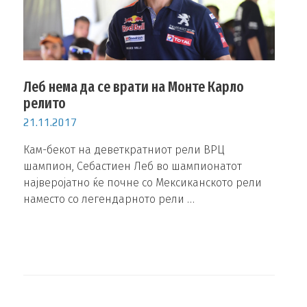
Леб нема да се врати на Монте Карло
релито
21.11.2017
Кам-бекот на деветкратниот рели ВРЦ
шампион, Себастиен Леб во шампионатот
најверојатно ќе почне со Мексиканското рели
наместо со легендарното рели …