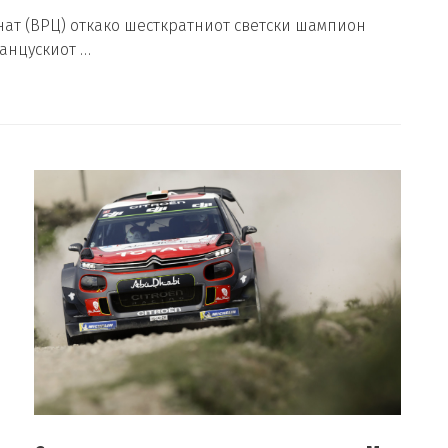
нат (ВРЦ) откако шесткратниот светски шампион
анцускиот …