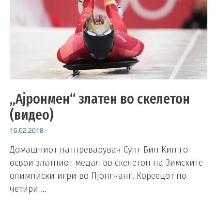
„Ајронмен“ златен во скелетон
(видео)
16.02.2018
Домашниот натпреварувач Сунг Бин Кин го
освои златниот медал во скелетон на Зимските
олимписки игри во Пјонгчанг. Кореецот по
четири …