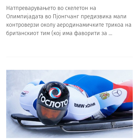
Натпреварувањето во скелетон на
Олимпијадата во Пјонгчанг предизвика мали
контроверзи околу аеродинамичките трикоа на
британскиот тим (кој има фаворити за …