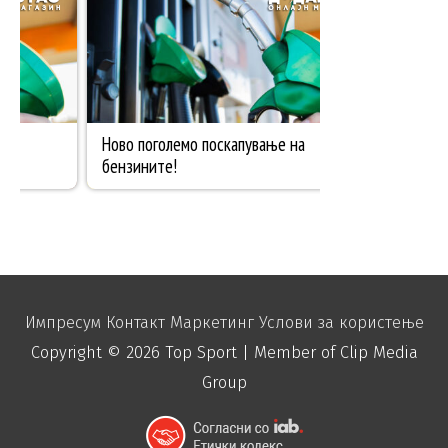
Импресум
Контакт
Маркетинг
Услови за користење
Copyright © 2026
Top Sport
| Member of Clip Media
Group