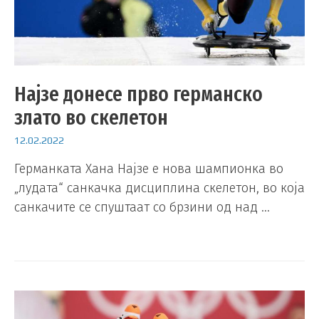
Најзе донесе прво германско
злато во скелетон
12.02.2022
Германката Хана Најзе е нова шампионка во
„лудата“ санкачка дисциплина скелетон, во која
санкачите се спуштаат со брзини од над …