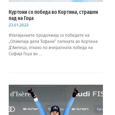
Куртони со победа во Кортина, страшен
пад на Гоџа
23.01.2022
Италијанките продолжија со победите на
„Олимпија дела Тофане“ патеката во Кортина
Д’Ампецо, откако по вчерапната победа на
Софија Гоџа во …