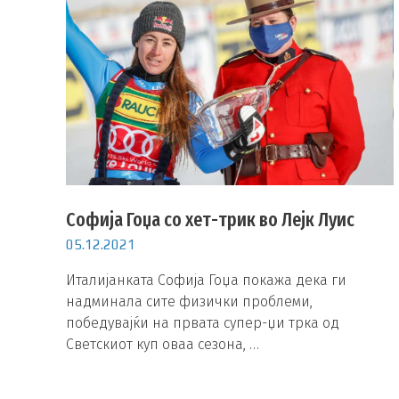
Софија Гоџа со хет-трик во Лејк Луис
05.12.2021
Италијанката Софија Гоџа покажа дека ги
надминала сите физички проблеми,
победувајќи на првата супер-џи трка од
Светскиот куп оваа сезона, …