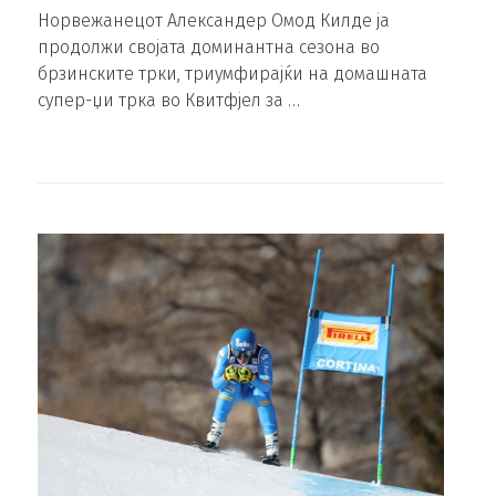
Норвежанецот Александер Омод Килде ја
продолжи својата доминантна сезона во
брзинските трки, триумфирајќи на домашната
супер-џи трка во Квитфјел за …