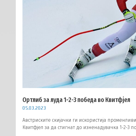
Ортлиб за луда 1-2-3 победа во Квитфјел
05.03.2023
Австриските скијачки ги искористија променлив
Квитфјел за да стигнат до изненадувачка 1-2-3 п