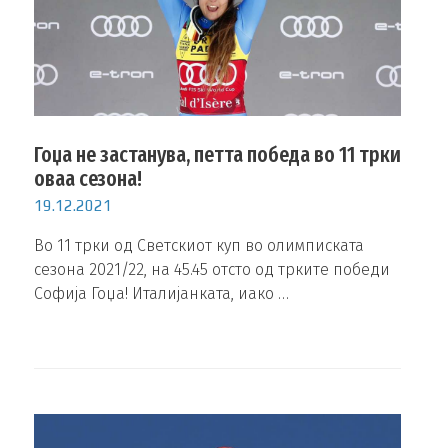
Гоџа не застанува, петта победа во 11 трки
оваа сезона!
19.12.2021
Во 11 трки од Светскиот куп во олимписката
сезона 2021/22, на 45.45 отсто од трките победи
Софија Гоџа! Италијанката, иако …