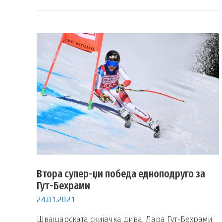
Втора супер-џи победа едноподруго за
Гут-Бехрами
24.01.2021
Швајцарската скијачка дива, Лара Гут-Бехрами