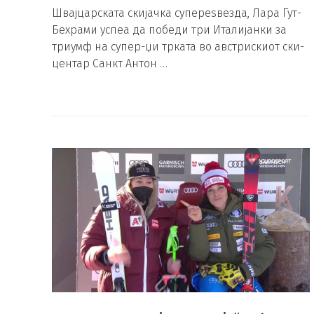
Швајцарската скијачка супереѕвезда, Лара Гут-
Бехрами успеа да победи три Италијанки за
триумф на супер-џи трката во австрискиот ски-
центар Санкт Антон …