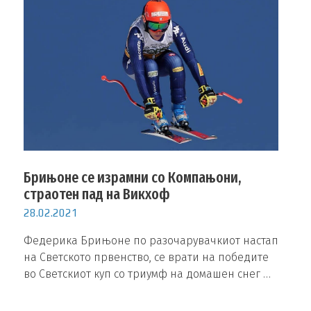
Брињоне се израмни со Компањони,
страотен пад на Викхоф
28.02.2021
Федерика Брињоне по разочарувачкиот настап
на Светското првенство, се врати на победите
во Светскиот куп со триумф на домашен снег …