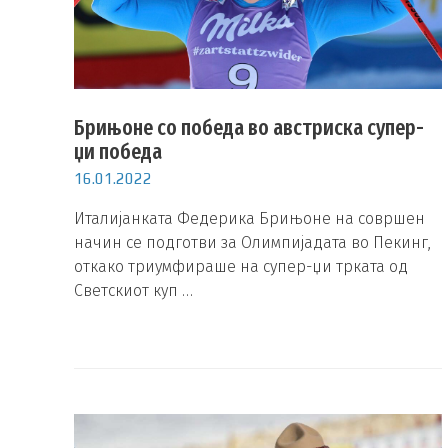
Брињоне со победа во австриска супер-
џи победа
16.01.2022
Италијанката Федерика Брињоне на совршен
начин се подготви за Олимпијадата во Пекинг,
откако триумфираше на супер-џи трката од
Светскиот куп …