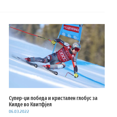
Супер-џи победа и кристален глобус за
Килде во Квитфјел
06.03.2022