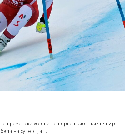
ите временски услови во норвешкиот ски-центар
обеда на супер-џи …