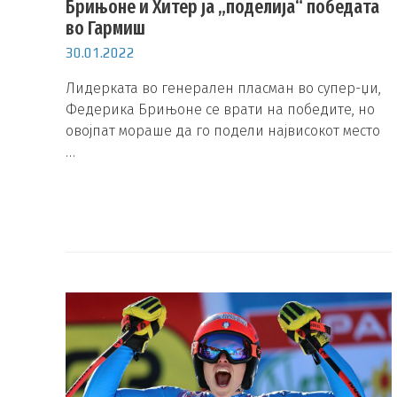
Брињоне и Хитер ја „поделија“ победата
во Гармиш
30.01.2022
Лидерката во генерален пласман во супер-џи,
Федерика Брињоне се врати на победите, но
овојпат мораше да го подели највисокот место
…