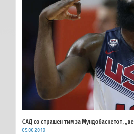
САД со страшен тим за Мундобаскетот, „ве
05.06.2019