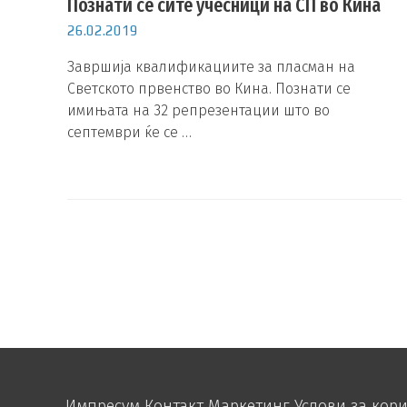
Познати се сите учесници на СП во Кина
26.02.2019
Завршија квалификациите за пласман на
Светското првенство во Кина. Познати се
имињата на 32 репрезентации што во
септември ќе се …
Импресум
Контакт
Маркетинг
Услови за кор