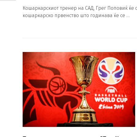
Кошаркарскиот тренер на САД, Грег Поповиќ ќе с
кошаркарско првенство што годинава ќе се …