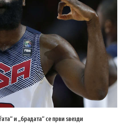
ѓата“ и „брадата“ се први ѕвезди