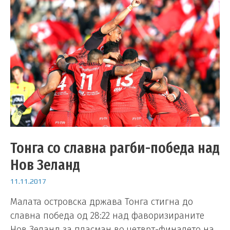
Тонга со славна рагби-победа над
Нов Зеланд
11.11.2017
Малата островска држава Тонга стигна до
славна победа од 28:22 над фаворизираните
Нов Зеланд за пласман во четврт-финалето на