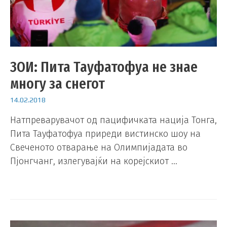
ЗОИ: Пита Тауфатофуа не знае
многу за снегот
14.02.2018
Натпреварувачот од пацифичката нација Тонга,
Пита Тауфатофуа приреди вистинско шоу на
Свеченото отварање на Олимпијадата во
Пјонгчанг, излегувајќи на корејскиот …