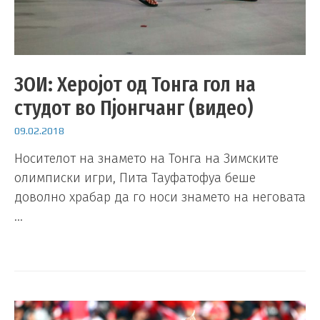
ЗОИ: Херојот од Тонга гол на
студот во Пјонгчанг (видео)
09.02.2018
Носителот на знамето на Тонга на Зимските
олимписки игри, Пита Тауфатофуа беше
доволно храбар да го носи знамето на неговата
…