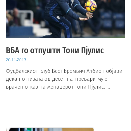
ВБА го отпушти Тони Пјулис
20.11.2017
Фудбалскиот клуб Вест Бромвич Албион објави
дека по низата од десет натпревари му е
врачен отказ на менаџерот Тони Пјулис. …