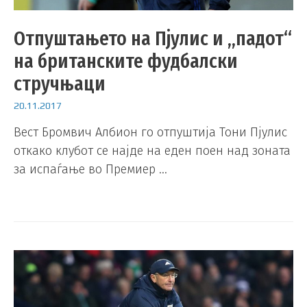
Отпуштањето на Пјулис и „падот“
на британските фудбалски
стручњаци
20.11.2017
Вест Бромвич Албион го отпуштија Тони Пјулис
откако клубот се најде на еден поен над зоната
за испаѓање во Премиер …