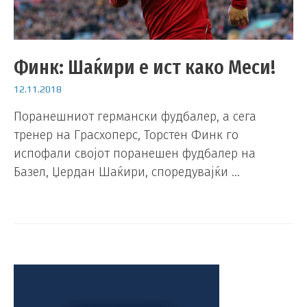
Финк: Шаќири е ист како Меси!
12.11.2018
Поранешниот германски фудбалер, а сега
тренер на Грасхоперс, Торстен Финк го
испофали својот поранешен фудбалер на
Базел, Џердан Шаќири, споредувајќи …